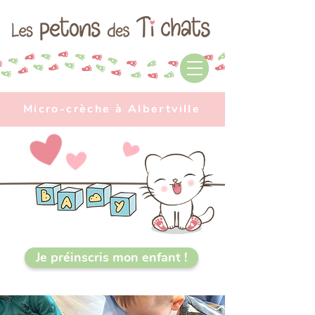
Micro-crèche à Albertville
Je préinscris mon enfant !